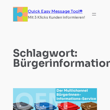
Zum
Inhalt
Quick Easy Message Tool®
springen
Mit 3 Klicks Kunden informieren!
Schlagwort:
Bürgerinformatio